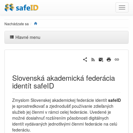
Home
Nachádzate sa
Hlavné menu
Slovenská akademická federácia
identít safeID
Zmyslom Slovenskej akademickej federácie identít
safeID
je sprostredkovať a zjednodušiť používanie zdieľaných
služieb jej členmi v rámci celej federácie. Uvedené je
možné dosiahnuť rozšírením pôsobnosti digitálnych
identít vydávaných jednotlivými členmi federácie na celú
federáciu.