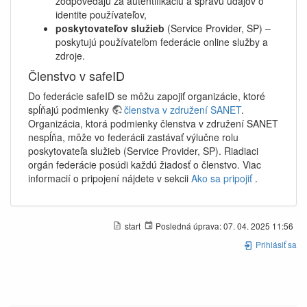
zodpovedajú za autentifikáciu a správu údajov o
identite používateľov,
poskytovateľov služieb
(Service Provider, SP) –
poskytujú používateľom federácie online služby a
zdroje.
Členstvo v safeID
Do federácie safeID se môžu zapojiť organizácie, ktoré
spĺňajú podmienky
členstva v združení SANET
.
Organizácia, ktorá podmienky členstva v združení SANET
nespĺňa, môže vo federácii zastávať výlučne rolu
poskytovateľa služieb (Service Provider, SP). Riadiaci
orgán federácie posúdi každú žiadosť o členstvo. Viac
informacií o pripojení nájdete v sekcii
Ako sa pripojiť
.
start
Posledná úprava:
07. 04. 2025 11:56
Prihlásiť sa