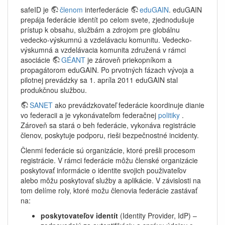
safeID je
členom
interfederácie
eduGAIN
. eduGAIN
prepája federácie identít po celom svete, zjednodušuje
prístup k obsahu, službám a zdrojom pre globálnu
vedecko-výskumnú a vzdelávaciu komunitu. Vedecko-
výskumná a vzdelávacia komunita združená v rámci
asociácie
GÉANT
je zároveň priekopníkom a
propagátorom eduGAIN. Po prvotných fázach vývoja a
pilotnej prevádzky sa 1. apríla 2011 eduGAIN stal
produkčnou službou.
SANET
ako prevádzkovateľ federácie koordinuje dianie
vo federacii a je vykonávateľom federačnej
politiky
.
Zároveň sa stará o beh federácie, vykonáva registrácie
členov, poskytuje podporu, rieši bezpečnostné incidenty.
Členmi federácie sú organizácie, ktoré prešli procesom
registrácie. V rámci federácie môžu členské organizácie
poskytovať informácie o identite svojich použivateľov
alebo môžu poskytovať služby a aplikácie. V závislosti na
tom delíme roly, ktoré možu členovia federácie zastávať
na:
poskytovateľov identít
(Identity Provider, IdP) –