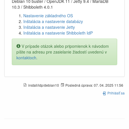
Debian 10 buster / OpenJDK 11 / Jetty 9.4 / MariaDB
10.3 / Shibboleth 4.0.1
Nastavenie základného OS
Inštalácia a nastavenie databázy
Inštalácia a nastavenie Jetty
Inštalácia a nastavenie Shibboleth IdP
V prípade otázok alebo pripomienok k návodom
píšte na adresu pre zasielanie žiadostí uvedenú v
kontaktoch
.
install/idp/debian10
Posledná úprava:
07. 04. 2025 11:56
Prihlásiť sa