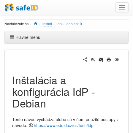
Home
Nachádzate sa
install
idp
debian10
Hlavné menu
Inštalácia a
konfigurácia IdP -
Debian
Tento návod vychádza alebo sú v ňom použité postupy z
návodu:
https://www.eduid.cz/cs/tech/idp