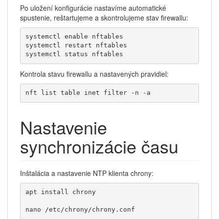
Po uložení konfigurácie nastavíme automatické
spustenie, reštartujeme a skontrolujeme stav firewallu:
systemctl enable nftables

systemctl restart nftables

systemctl status nftables
Kontrola stavu firewallu a nastavených pravidiel:
nft list table inet filter -n -a
Nastavenie
synchronizácie času
Inštalácia a nastavenie NTP klienta chrony:
apt install chrony

nano /etc/chrony/chrony.conf