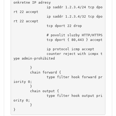
onkretne IP adresy

                ip saddr 1.2.3.4/24 tcp dpo
rt 22 accept

                ip saddr 1.2.3.4/32 tcp dpo
rt 22 accept

		tcp dport 22 drop

                # povolit sluzby HTTP/HTTPS

                tcp dport { 80,443 } accept

                ip protocol icmp accept

                counter reject with icmpx t
ype admin-prohibited

        }

        chain forward {

                type filter hook forward pr
iority 0;

        }

        chain output {

                type filter hook output pri
ority 0;

        }

}