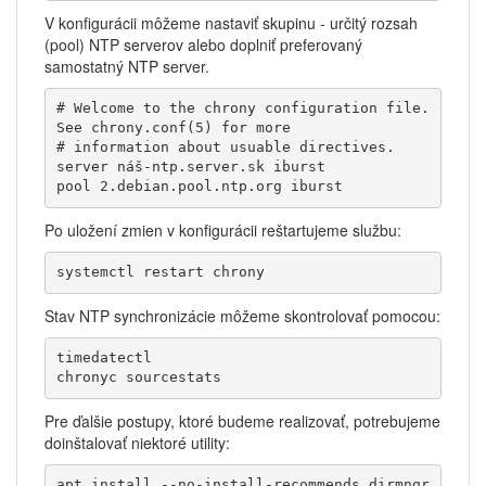
V konfigurácii môžeme nastaviť skupinu - určitý rozsah
(pool) NTP serverov alebo doplniť preferovaný
samostatný NTP server.
# Welcome to the chrony configuration file. 
See chrony.conf(5) for more

# information about usuable directives.

server náš-ntp.server.sk iburst

pool 2.debian.pool.ntp.org iburst
Po uložení zmien v konfigurácii reštartujeme službu:
systemctl restart chrony
Stav NTP synchronizácie môžeme skontrolovať pomocou:
timedatectl

chronyc sourcestats
Pre ďalšie postupy, ktoré budeme realizovať, potrebujeme
doinštalovať niektoré utility:
apt install --no-install-recommends dirmngr 