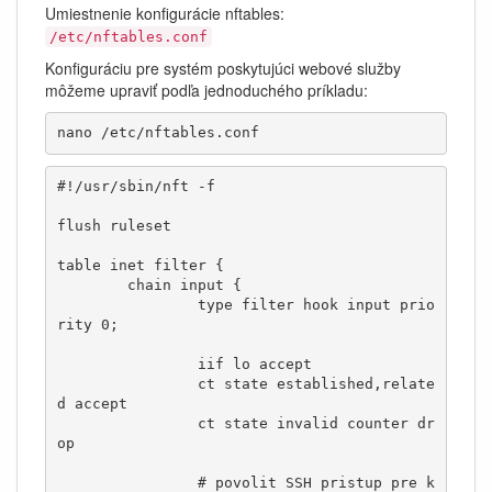
Umiestnenie konfigurácie nftables:
/etc/nftables.conf
Konfiguráciu pre systém poskytujúci webové služby
môžeme upraviť podľa jednoduchého príkladu:
nano /etc/nftables.conf
#!/usr/sbin/nft -f

flush ruleset

table inet filter {

        chain input {

                type filter hook input prio
rity 0;

                iif lo accept

                ct state established,relate
d accept

                ct state invalid counter dr
op

                # povolit SSH pristup pre k