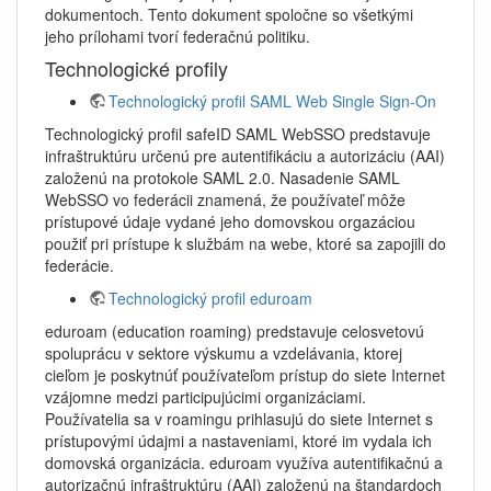
dokumentoch. Tento dokument spoločne so všetkými
jeho prílohami tvorí federačnú politiku.
Technologické profily
Technologický profil SAML Web Single Sign-On
Technologický profil safeID SAML WebSSO predstavuje
infraštruktúru určenú pre autentifikáciu a autorizáciu (AAI)
založenú na protokole SAML 2.0. Nasadenie SAML
WebSSO vo federácii znamená, že používateľ môže
prístupové údaje vydané jeho domovskou orgazáciou
použiť pri prístupe k službám na webe, ktoré sa zapojili do
federácie.
Technologický profil eduroam
eduroam (education roaming) predstavuje celosvetovú
spoluprácu v sektore výskumu a vzdelávania, ktorej
cieľom je poskytnúť používateľom prístup do siete Internet
vzájomne medzi participujúcimi organizáciami.
Používatelia sa v roamingu prihlasujú do siete Internet s
prístupovými údajmi a nastaveniami, ktoré im vydala ich
domovská organizácia. eduroam využíva autentifikačnú a
autorizačnú infraštruktúru (AAI) založenú na štandardoch